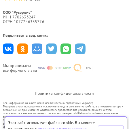
ООО "Русервис"
ИНН 7702633247
ОГРН 1077746335776
Поделиться в соц. сетях:
Мы принимаем
все формы оплаты
Политика конфиденциальности
Вся информация на сайте носит исключительно справочный характер.
Товарные знаки используются исключительно для описания устройств, в отношении которых
сервисные центры vld.fixim-whatsminer.ru предоставляют услуги по ремонту. Услуги
оказываются в неавторизованных сервисных центрах vld.fixim-whatsminer.ru, которые не
связаны с правообладателями товарных знаков или их официальными представителями.
Ремонт осуществляется для устройств, уже введенных в гражданский оборот в соответствии
Этот сайт использует файлы cookie. Вы можете
со статьей 1487 ГК РФ.
Использование товарных знаков не преследует цели индивидуализации услуг или введения
ознакомиться с
правилами использования