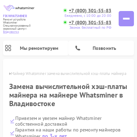
+7 (800) 301-55-83
Ежедневно, с 10:00 до 20:00
FIX-WHATSMINER
Ремонт устройств
+7 (800) 301-55-83
Whatsminer
Специализированный
Звонок бесплатный по РФ
cервисный центр г.
Владивосток
Мы ремонтируем
Позвонить
стоке
Майнер Whatsminer замена вычислительной хэш-платы майнера
Замена вычислительной хэш-платы
майнера на майнере Whatsminer в
Владивостоке
Привезем и увезем майнер Whatsminer
собственной доставкой
Гарантия на наши работы по ремонту майнеров
до 3-х лет
Whatsminer