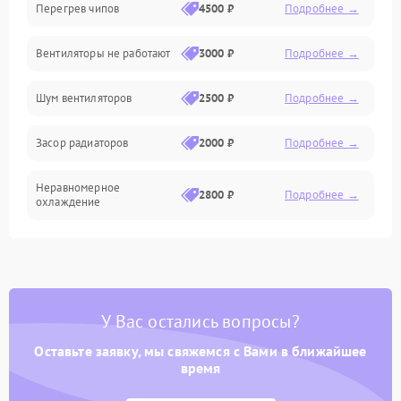
Перегрев чипов
4500 ₽
Подробнее →
Механические повреждения
Вентиляторы не работают
3000 ₽
Подробнее →
Электроника
Шум вентиляторов
2500 ₽
Подробнее →
Электрика
Засор радиаторов
2000 ₽
Подробнее →
Программное обеспечение
Неравномерное
Химическая
2800 ₽
Подробнее →
охлаждение
Теплотехническая
У Вас остались вопросы?
Оставьте заявку, мы свяжемся с Вами в ближайшее
время