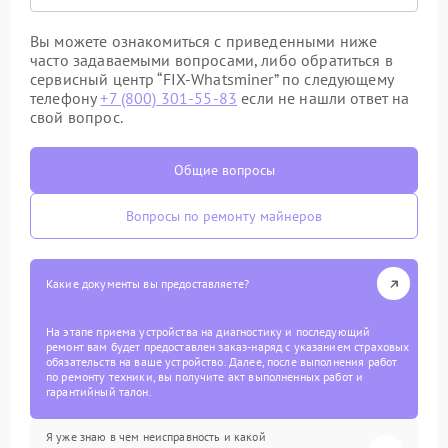
Вы можете ознакомиться с приведенными ниже
часто задаваемыми вопросами, либо обратиться в
сервисный центр “FIX-Whatsminer” по следующему
телефону
+7 (800) 301-55-83
если не нашли ответ на
свой вопрос.
Общие вопросы
Вопросы по ремонту майнеров
Какие документы вы предоставляете?
На этапе приема устройства на диагностику и последующий
ремонт вам будет предоставлен заказ-наряд с указанием страховых
обязательств на ваше устройство. Далее, после выполнения работ
по ремонту техники, вы получите акт выполненных работ и
гарантийный талон.
Я уже знаю в чем неисправность и какой