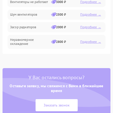
Вентиляторы не работают
3000 ₽
Подробнее →
Электроника
Шум вентиляторов
2500 ₽
Подробнее →
Электрика
Засор радиаторов
2000 ₽
Подробнее →
Программное обеспечение
Неравномерное
Химическая
2800 ₽
Подробнее →
охлаждение
Теплотехническая
У Вас остались вопросы?
Оставьте заявку, мы свяжемся с Вами в ближайшее
время
Заказать звонок