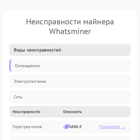
Неисправности майнера
Whatsminer
Виды неисправностей
Охлаждение
Электропитание
Сеть
Неисправности
Стоимость
Хеш-платы
Перегрев чипов
4500 ₽
Подробнее →
Механические повреждения