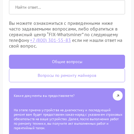
Вы можете ознакомиться с приведенными ниже
часто задаваемыми вопросами, либо обратиться в
сервисный центр “FIX-Whatsminer” по следующему
телефону
+7 (800) 301-55-83
если не нашли ответ на
свой вопрос.
Общие вопросы
Вопросы по ремонту майнеров
Какие документы вы предоставляете?
На этапе приема устройства на диагностику и последующий
ремонт вам будет предоставлен заказ-наряд с указанием страховых
обязательств на ваше устройство. Далее, после выполнения работ
по ремонту техники, вы получите акт выполненных работ и
гарантийный талон.