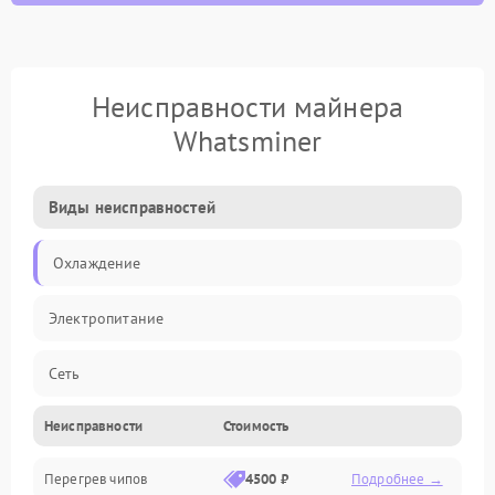
Неисправности майнера
Whatsminer
Виды неисправностей
Охлаждение
Электропитание
Сеть
Неисправности
Стоимость
Хеш-платы
Перегрев чипов
4500 ₽
Подробнее →
Механические повреждения