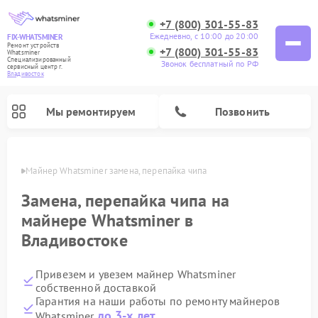
+7 (800) 301-55-83
Ежедневно, с 10:00 до 20:00
FIX-WHATSMINER
Ремонт устройств
+7 (800) 301-55-83
Whatsminer
Специализированный
Звонок бесплатный по РФ
cервисный центр г.
Владивосток
Мы ремонтируем
Позвонить
стоке
Майнер Whatsminer замена, перепайка чипа
Замена, перепайка чипа на
майнере Whatsminer в
Владивостоке
Привезем и увезем майнер Whatsminer
собственной доставкой
Гарантия на наши работы по ремонту майнеров
до 3-х лет
Whatsminer