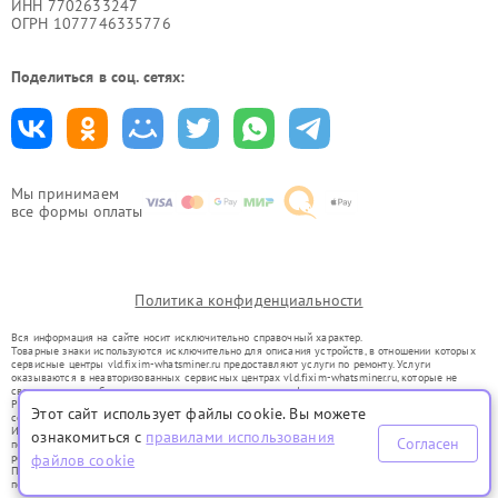
ИНН 7702633247
ОГРН 1077746335776
Поделиться в соц. сетях:
Мы принимаем
все формы оплаты
Политика конфиденциальности
Вся информация на сайте носит исключительно справочный характер.
Товарные знаки используются исключительно для описания устройств, в отношении которых
сервисные центры vld.fixim-whatsminer.ru предоставляют услуги по ремонту. Услуги
оказываются в неавторизованных сервисных центрах vld.fixim-whatsminer.ru, которые не
связаны с правообладателями товарных знаков или их официальными представителями.
Ремонт осуществляется для устройств, уже введенных в гражданский оборот в соответствии
Этот сайт использует файлы cookie. Вы можете
со статьей 1487 ГК РФ.
Использование товарных знаков не преследует цели индивидуализации услуг или введения
ознакомиться с
правилами использования
Согласен
потребителей в заблуждение, а служит для информирования о предоставляемых услугах по
файлов cookie
ремонту техники указанных брендов.
Представленная на сайте информация не является публичной офертой, определяемой
положениями Статьи 437(2) Гражданского кодекса РФ