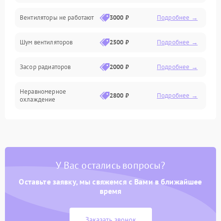
Вентиляторы не работают
3000 ₽
Подробнее →
Электроника
Шум вентиляторов
2500 ₽
Подробнее →
Электрика
Засор радиаторов
2000 ₽
Подробнее →
Программное обеспечение
Неравномерное
Химическая
2800 ₽
Подробнее →
охлаждение
Теплотехническая
У Вас остались вопросы?
Оставьте заявку, мы свяжемся с Вами в ближайшее
время
Заказать звонок