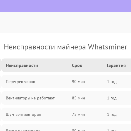
Неисправности майнера Whatsminer
Неисправности
Срок
Гарантия
Перегрев чипов
90 мин
1 год
Вентиляторы не работают
85 мин
1 год
Шум вентиляторов
75 мин
1 год
Засор радиаторов
80 мин
1 год