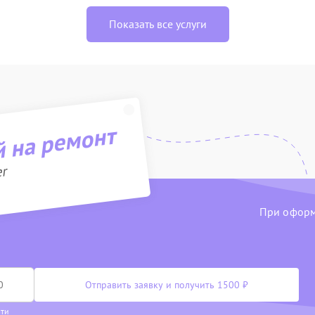
Показать все услуги
й на ремонт
er
При оформл
Отправить заявку и получить 1500 ₽
сти