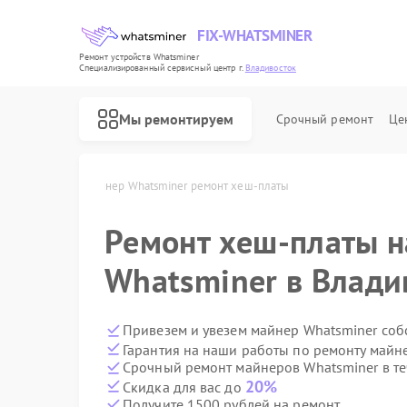
FIX-WHATSMINER
Ремонт устройств Whatsminer
Специализированный cервисный центр г.
Владивосток
Мы ремонтируем
Срочный ремонт
Це
в Владивостоке
Майнер Whatsminer ремонт хеш-платы
Ремонт хеш-платы н
Whatsminer в Влади
Привезем и увезем майнер Whatsminer соб
Гарантия на наши работы по ремонту майн
Срочный ремонт майнеров Whatsminer в те
20%
Скидка для вас до
Получите 1500 рублей на ремонт