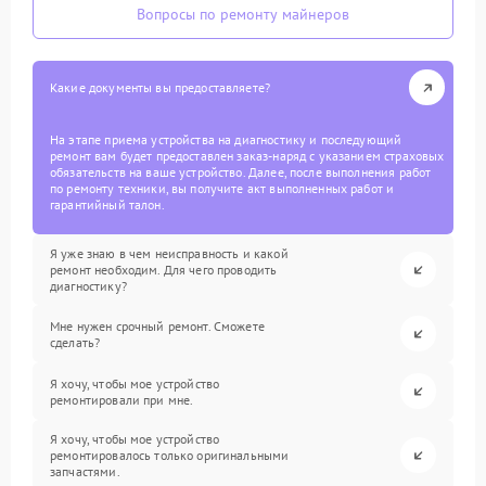
Вопросы по ремонту майнеров
Какие документы вы предоставляете?
На этапе приема устройства на диагностику и последующий
ремонт вам будет предоставлен заказ-наряд с указанием страховых
обязательств на ваше устройство. Далее, после выполнения работ
по ремонту техники, вы получите акт выполненных работ и
гарантийный талон.
Я уже знаю в чем неисправность и какой
ремонт необходим. Для чего проводить
диагностику?
Мне нужен срочный ремонт. Сможете
сделать?
Я хочу, чтобы мое устройство
ремонтировали при мне.
Я хочу, чтобы мое устройство
ремонтировалось только оригинальными
запчастями.