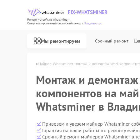
FIX-WHATSMINER
Ремонт устройств Whatsminer
Специализированный cервисный центр г.
Владивосток
Мы ремонтируем
Срочный ремонт
Це
ner в Владивостоке
Майнер Whatsminer монтаж и демонтаж smd-компонент
Монтаж и демонтаж
компонентов на май
Whatsminer в Влади
Привезем и увезем майнер Whatsminer соб
Гарантия на наши работы по ремонту майн
Срочный ремонт майнеров Whatsminer в те