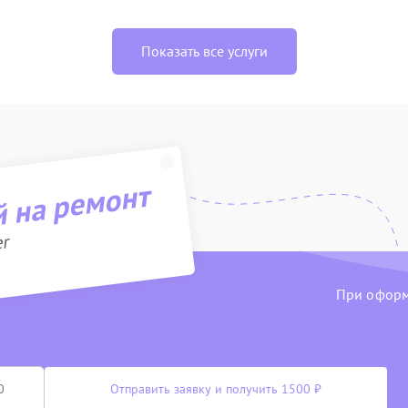
Показать все услуги
й на ремонт
er
При оформл
Отправить заявку и получить 1500 ₽