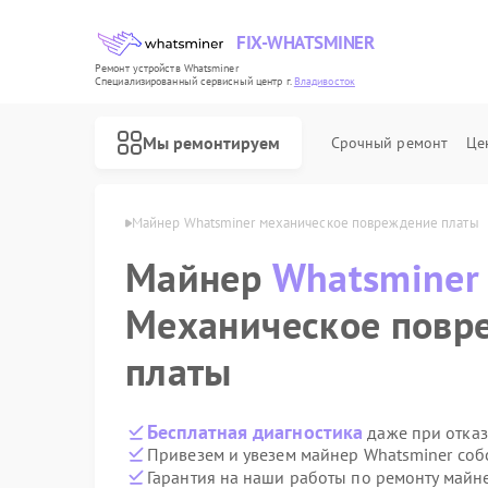
FIX-WHATSMINER
Ремонт устройств Whatsminer
Специализированный cервисный центр г.
Владивосток
Мы ремонтируем
Срочный ремонт
Це
ner в Владивостоке
Майнер Whatsminer механическое повреждение платы
Майнер
Whatsminer
Механическое повр
платы
Бесплатная диагностика
даже при отказ
Привезем и увезем майнер Whatsminer соб
Гарантия на наши работы по ремонту майн