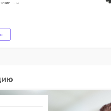
чении часа
ны
цию