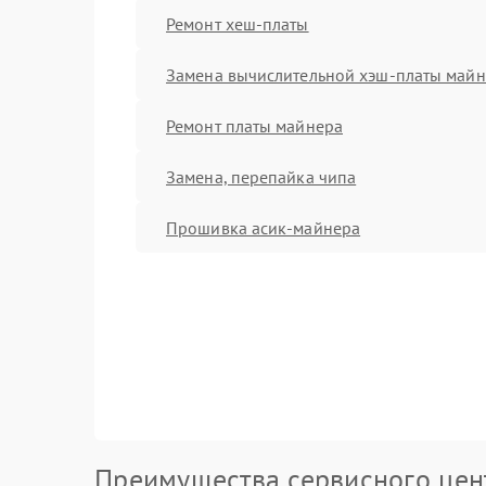
Ремонт хеш-платы
Замена вычислительной хэш-платы май
Ремонт платы майнера
Замена, перепайка чипа
Прошивка асик-майнера
Преимущества сервисного цен